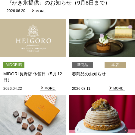
『かき氷提供』のお知らせ（9月8日まで）
2026.06.20
MORE
MIDORI店
新商品
本店
MIDORI
長野店
休館日
（
5
月
12
春商品のお知らせ
日）
2026.04.22
MORE
2026.03.11
MORE